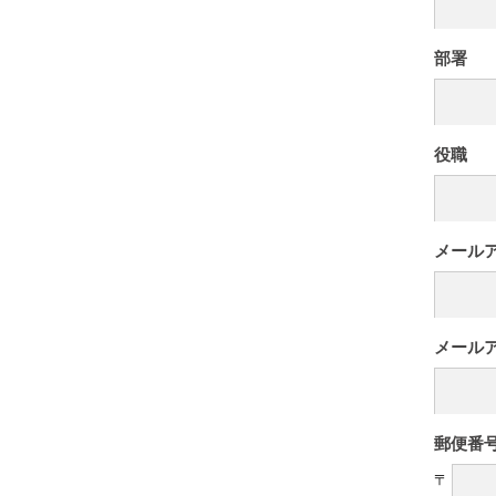
部署
役職
メール
メール
郵便番
〒